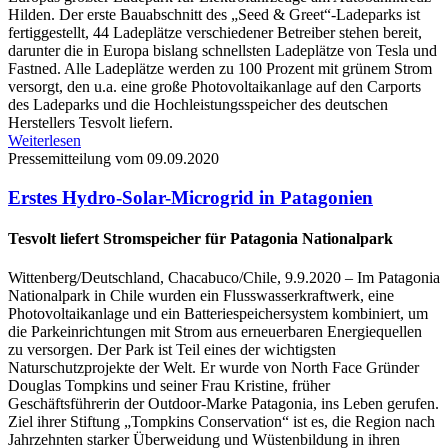
Hilden. Der erste Bauabschnitt des „Seed & Greet“-Ladeparks ist
fertiggestellt, 44 Ladeplätze verschiedener Betreiber stehen bereit,
darunter die in Europa bislang schnellsten Ladeplätze von Tesla und
Fastned. Alle Ladeplätze werden zu 100 Prozent mit grünem Strom
versorgt, den u.a. eine große Photovoltaikanlage auf den Carports
des Ladeparks und die Hochleistungsspeicher des deutschen
Herstellers Tesvolt liefern.
Weiterlesen
Pressemitteilung vom 09.09.2020
Erstes Hydro-Solar-Microgrid in Patagonien
Tesvolt liefert Stromspeicher für Patagonia Nationalpark
Wittenberg/Deutschland, Chacabuco/Chile, 9.9.2020 – Im Patagonia
Nationalpark in Chile wurden ein Flusswasserkraftwerk, eine
Photovoltaikanlage und ein Batteriespeichersystem kombiniert, um
die Parkeinrichtungen mit Strom aus erneuerbaren Energiequellen
zu versorgen. Der Park ist Teil eines der wichtigsten
Naturschutzprojekte der Welt. Er wurde von North Face Gründer
Douglas Tompkins und seiner Frau Kristine, früher
Geschäftsführerin der Outdoor-Marke Patagonia, ins Leben gerufen.
Ziel ihrer Stiftung „Tompkins Conservation“ ist es, die Region nach
Jahrzehnten starker Überweidung und Wüstenbildung in ihren