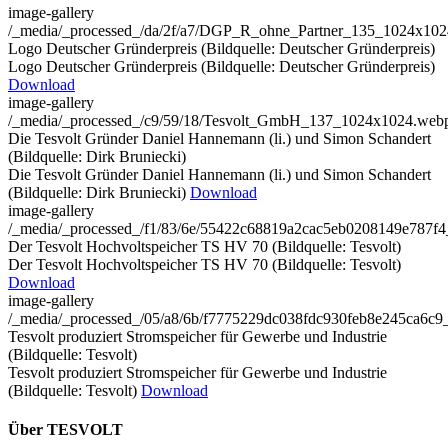
image-gallery
/_media/_processed_/da/2f/a7/DGP_R_ohne_Partner_135_1024x10
Logo Deutscher Gründerpreis (Bildquelle: Deutscher Gründerpreis)
Logo Deutscher Gründerpreis (Bildquelle: Deutscher Gründerpreis)
Download
image-gallery
/_media/_processed_/c9/59/18/Tesvolt_GmbH_137_1024x1024.web
Die Tesvolt Gründer Daniel Hannemann (li.) und Simon Schandert
(Bildquelle: Dirk Bruniecki)
Die Tesvolt Gründer Daniel Hannemann (li.) und Simon Schandert
(Bildquelle: Dirk Bruniecki)
Download
image-gallery
/_media/_processed_/f1/83/6e/55422c68819a2cac5eb0208149e787
Der Tesvolt Hochvoltspeicher TS HV 70 (Bildquelle: Tesvolt)
Der Tesvolt Hochvoltspeicher TS HV 70 (Bildquelle: Tesvolt)
Download
image-gallery
/_media/_processed_/05/a8/6b/f7775229dc038fdc930feb8e245ca6c
Tesvolt produziert Stromspeicher für Gewerbe und Industrie
(Bildquelle: Tesvolt)
Tesvolt produziert Stromspeicher für Gewerbe und Industrie
(Bildquelle: Tesvolt)
Download
Über TESVOLT