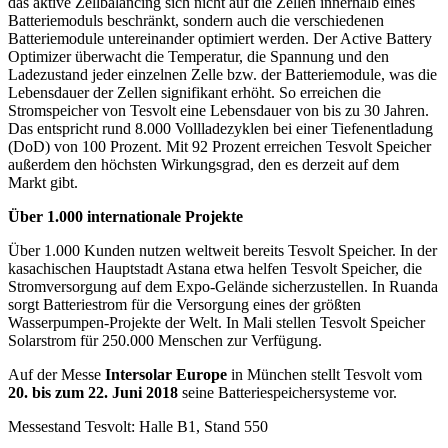
das aktive Zellbalancing sich nicht auf die Zellen innerhalb eines
Batteriemoduls beschränkt, sondern auch die verschiedenen
Batteriemodule untereinander optimiert werden. Der Active Battery
Optimizer überwacht die Temperatur, die Spannung und den
Ladezustand jeder einzelnen Zelle bzw. der Batteriemodule, was die
Lebensdauer der Zellen signifikant erhöht. So erreichen die
Stromspeicher von Tesvolt eine Lebensdauer von bis zu 30 Jahren.
Das entspricht rund 8.000 Vollladezyklen bei einer Tiefenentladung
(DoD) von 100 Prozent. Mit 92 Prozent erreichen Tesvolt Speicher
außerdem den höchsten Wirkungsgrad, den es derzeit auf dem
Markt gibt.
Über 1.000 internationale Projekte
Über 1.000 Kunden nutzen weltweit bereits Tesvolt Speicher. In der
kasachischen Hauptstadt Astana etwa helfen Tesvolt Speicher, die
Stromversorgung auf dem Expo-Gelände sicherzustellen. In Ruanda
sorgt Batteriestrom für die Versorgung eines der größten
Wasserpumpen-Projekte der Welt. In Mali stellen Tesvolt Speicher
Solarstrom für 250.000 Menschen zur Verfügung.
Auf der Messe
Intersolar Europe
in München stellt Tesvolt vom
20. bis zum 22. Juni 2018
seine Batteriespeichersysteme vor.
Messestand Tesvolt: Halle B1, Stand 550