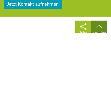
Jetzt Kontakt aufnehmen!
Teilen
Nach oben
TESVOLT AG
Am Heideberg 31
06886 Lutherstadt Wittenberg
Deutschland
|
|
|
|
FAQ
Impressum
AGB
Datenschutz
Cookie Einstellungen