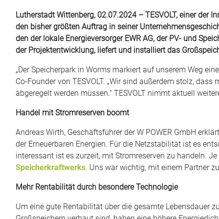
Lutherstadt Wittenberg, 02.07.2024 – TESVOLT, einer der I
den bisher größten Auftrag in seiner Unternehmensgeschich
den der lokale Energieversorger EWR AG, der PV- und Spei
der Projektentwicklung, liefert und installiert das Großsp
„Der Speicherpark in Worms markiert auf unserem Weg einen
Co-Founder von TESVOLT. „Wir sind außerdem stolz, dass m
abgeregelt werden müssen.“ TESVOLT nimmt aktuell weitere
Handel mit Stromreserven boomt
Andreas Wirth, Geschäftsführer der W POWER GmbH erklärt: 
der Erneuerbaren Energien. Für die Netzstabilität ist es e
interessant ist es zurzeit, mit Stromreserven zu handeln. Je e
Speicherkraftwerks
. Uns war wichtig, mit einem Partner zu
Mehr Rentabilität durch besondere Technologie
Um eine gute Rentabilität über die gesamte Lebensdauer zu 
Großspeichern verbaut sind, haben eine höhere Energiedich