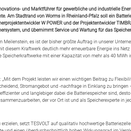
nnovations- und Marktführer für gewerbliche und industrielle En
te. Am Stadtrand von Worms in Rheinland-Pfalz soll ein Batteri
cherprojektentwickler W POWER und der Projektentwickler TIMB
eichersystem, und übernimmt Service und Wartung für das Speicher
 Meilenstein, es ist der bisher größte Auftrag in unserer Unte
it diesem Kraftwerk deutlich mehr erneuerbare Energie ins Net
 Speicherkraftwerke mit einer Kapazität von mehr als 40 MWh i
„Mit dem Projekt leisten wir einen wichtigen Beitrag zu Flexib
ntscheidend, Stromangebot und -nachfrage in Einklang zu bringe
ffizienter und langlebiger dabei die Batteriespeicher sind, desto p
sammenzuarbeiten, der vor Ort ist und als Speicherexperte in jed
erzielen, setzt TESVOLT auf qualitativ hochwertige Batteriezell
te und einen überdurchschnittlich hohen Wirkungsgrad im Vergl