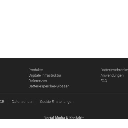
Produkte
Batterieschränke
Digitale Infrastruktur
Anwendungen
Referenzen
FAQ
Batteriespeicher-Glossar
|
|
GB
Datenschutz
Cookie Einstellungen
Social Media & Kontakt: