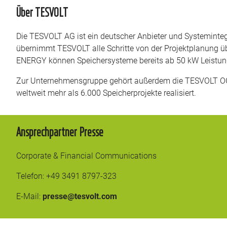
Über TESVOLT
Die TESVOLT AG ist ein deutscher Anbieter und Systemintegr
übernimmt TESVOLT alle Schritte von der Projektplanung ü
ENERGY können Speichersysteme bereits ab 50 kW Leistun
Zur Unternehmensgruppe gehört außerdem die TESVOLT OC
weltweit mehr als 6.000 Speicherprojekte realisiert.
Ansprechpartner Presse
Corporate & Financial Communications
Telefon: +49 3491 8797-323
E-Mail:
presse@tesvolt.com