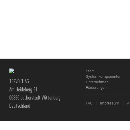
Start
Systemkomponenten
TESVOLT AG
Unternehmen
Förderungen
Am Heideberg 31
06886 Lutherstadt Wittenberg
|
|
FAQ
Impressum
A
Deutschland