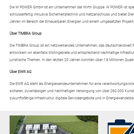
Die W POWER GmbH ist ein Unternehmen der Wirth Gruppe. W POWER ist spezial
schlüsselfertig inklusive Sicherheitstechnik und Netzanschluss und bietet 
Jahren im Bereich der Erneuerbaren Energien und einem umgesetzten Projektv
Über TIMBRA Group
Die TIMBRA Group ist ein netzwerkendes Unternehmen, das deutschlandweit Pro
entwickeln wir ebenfalls Wohngebiete und entsprechend nachhaltige Infrastru
juristische Themen. In den letzten 20 Jahren konnten über 1,8 Millionen Qua
Über EWR AG
Die EWR AG steht als Energiewendeunternehmen für eine verantwortungsvolle 
sicheren, zuverlässigen und nachhaltigen Versorgung von über 260.000 Kundi
zukunftsfähige Infrastruktur, digitale Serviceangebote und in Energiewendelö