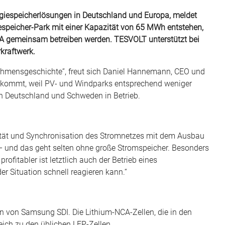
ergiespeicherlösungen in Deutschland und Europa, meldet
espeicher-Park mit einer Kapazität von 65 MWh entstehen,
RA gemeinsam betreiben werden. TESVOLT unterstützt bei
kraftwerk.
rnehmensgeschichte“, freut sich Daniel Hannemann, CEO und
z kommt, weil PV- und Windparks entsprechend weniger
n Deutschland und Schweden in Betrieb.
ilität und Synchronisation des Stromnetzes mit dem Ausbau
n – und das geht selten ohne große Stromspeicher. Besonders
rofitabler ist letztlich auch der Betrieb eines
er Situation schnell reagieren kann.“
en von Samsung SDI. Die Lithium-NCA-Zellen, die in den
eich zu den üblichen LFP-Zellen.