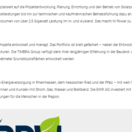
isiert auf die Projektentwicklung, Planung, Errichtung und den Betrieb von Solar
Dienstleistungen bis hin zur technischen und kaufmännischen Betriebsführung dazu 
olumen von über 2,5 Gigawatt Leistung im In- und Ausland. Das macht W Power zu 
jekte entwickelt und managt. Das Portfolio ist breit gefächert – neben der Entwick
kturen. Die TIMBRA Group verfügt dank ihrer langjährigen Erfahrung in der Bauland-
dratmeter Grundstücksflächen entwickelt werden.
Energieversorgung in Rheinhessen, dem hessischen Ried und der Pfalz – mit weit m
nnen und Kunden mit Strom, Gas, Wasser und Breitband. Die EWR AG investiert mit 
sungen für die Menschen in der Region.