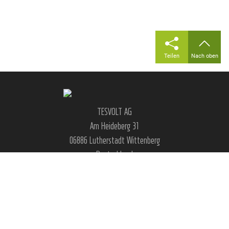
Teilen
Nach oben
TESVOLT AG
Am Heideberg 31
06886 Lutherstadt Wittenberg
Deutschland
|
|
|
|
FAQ
Impressum
AGB
Datenschutz
Cookie Einstellungen
Social Media & Kontakt: