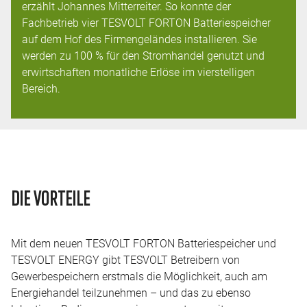
erzählt Johannes Mitterreiter. So konnte der
Fachbetrieb vier TESVOLT FORTON Batteriespeicher
auf dem Hof des Firmengeländes installieren. Sie
werden zu 100 % für den Stromhandel genutzt und
erwirtschaften monatliche Erlöse im vierstelligen
Bereich.
DIE VORTEILE
Mit dem neuen TESVOLT FORTON Batteriespeicher und
TESVOLT ENERGY gibt TESVOLT Betreibern von
Gewerbespeichern erstmals die Möglichkeit, auch am
Energiehandel teilzunehmen – und das zu ebenso