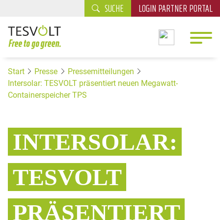
SUCHE
LOGIN PARTNER PORTAL
Start
Presse
Pressemitteilungen
Intersolar: TESVOLT präsentiert neuen Megawatt-
Containerspeicher TPS
INTERSOLAR:
TESVOLT
PRÄSENTIERT