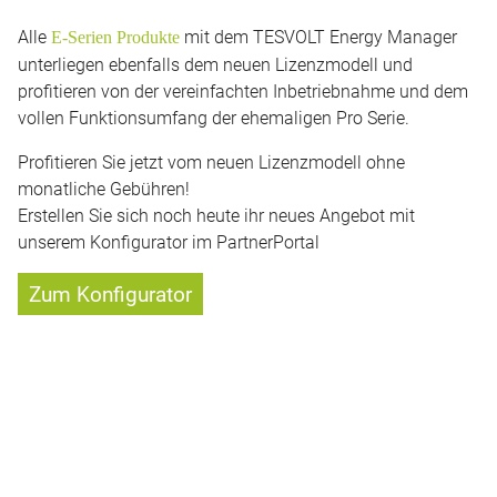
Alle
mit dem TESVOLT Energy Manager
E-Serien Produkte
unterliegen ebenfalls dem neuen Lizenzmodell und
profitieren von der vereinfachten Inbetriebnahme und dem
vollen Funktionsumfang der ehemaligen Pro Serie.
Profitieren Sie jetzt vom neuen Lizenzmodell ohne
monatliche Gebühren!
Erstellen Sie sich noch heute ihr neues Angebot mit
unserem Konfigurator im PartnerPortal
Zum Konfigurator
*reduzierte Preise je nach Konfiguration variierend, gültig ab 01.08.2025 nur für die
TESVOLT FORTON Variante mit KACO Wechselrichter
Teilen
Nach oben