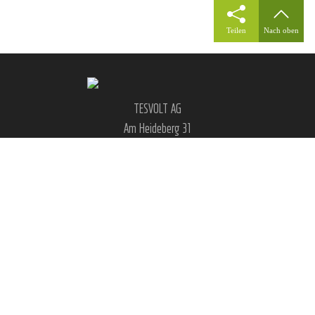
Teilen
Nach oben
TESVOLT AG
Am Heideberg 31
06886 Lutherstadt Wittenberg
Deutschland
|
|
|
|
FAQ
Impressum
AGB
Datenschutz
Cookie Einstellungen
Social Media & Kontakt: