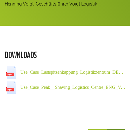
Henning Voigt, Geschäftsführer Voigt Logistik
DOWNLOADS
Use_Case_Lastspitzenkappung_Logistikzentrum_DEU_v.C.01.pdf
Use_Case_Peak__Shaving_Logistics_Centre_ENG_V.C.01.pdf