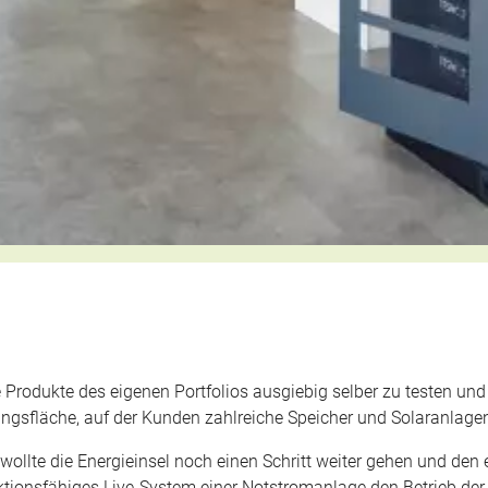
lle Produkte des eigenen Portfolios ausgiebig selber zu testen und
ngsfläche, auf der Kunden zahlreiche Speicher und Solaranlag
llte die Energieinsel noch einen Schritt weiter gehen und den
funktionsfähiges Live-System einer Notstromanlage den Betrieb 